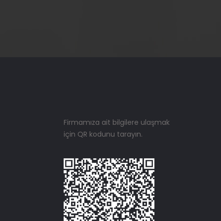
Firmamıza ait bilgilere ulaşmak
için QR kodunu tarayın.