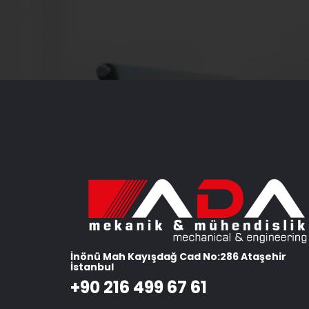
İnönü Mah Kayışdağ Cad No:286 Ataşehir
İstanbul
+90 216 499 67 61