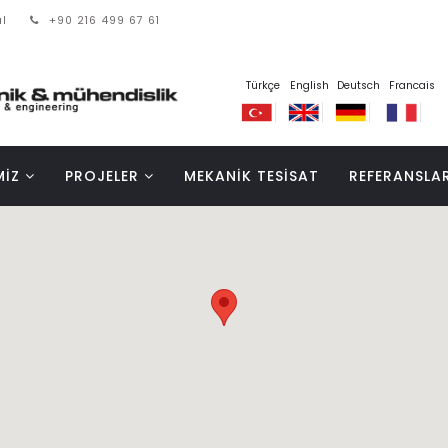
l
+90 216 499 67 61
Türkçe
English
Deutsch
Francais
MİZ
PROJELER
MEKANİK TESİSAT
REFERANSLA