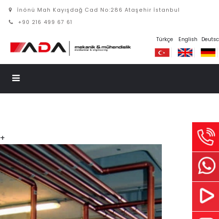
İnönü Mah Kayışdağ Cad No:286 Ataşehir İstanbul
+90 216 499 67 61
Türkçe
English
Deuts
+