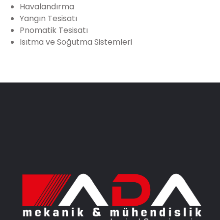
Havalandırma
Yangın Tesisatı
Pnomatik Tesisatı
Isıtma ve Soğutma Sistemleri