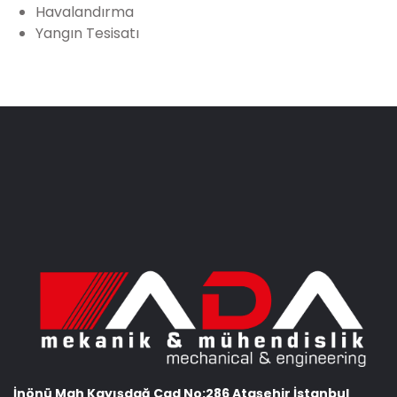
Havalandırma
Yangın Tesisatı
İnönü Mah Kayışdağ Cad No:286 Ataşehir İstanbul