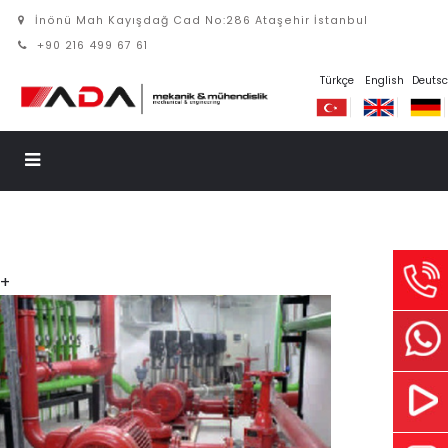
İnönü Mah Kayışdağ Cad No:286 Ataşehir İstanbul
+90 216 499 67 61
Türkçe
English
Deuts
+